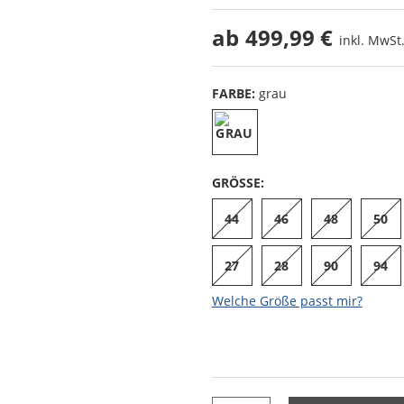
ab
499,99 €
inkl. MwSt.
FARBE:
grau
GRÖSSE:
44
46
48
50
27
28
90
94
Welche Größe passt mir?