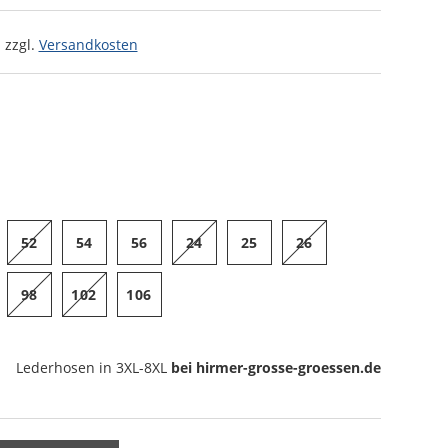
 zzgl.
Versandkosten
52
54
56
24
25
26
98
102
106
Lederhosen
in 3XL-8XL
bei hirmer-grosse-groessen.de