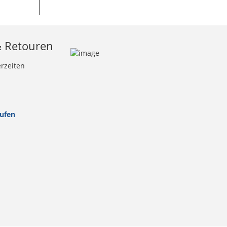
& Retouren
erzeiten
rufen