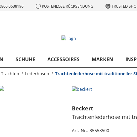
0800 0638190
KOSTENLOSE RÜCKSENDUNG
TRUSTED SHOP
N
SCHUHE
ACCESSOIRES
MARKEN
INSP
Trachten
Lederhosen
Trachtenlederhose mit traditioneller St
Beckert
Trachtenlederhose mit tra
Art.-Nr.:
35558500