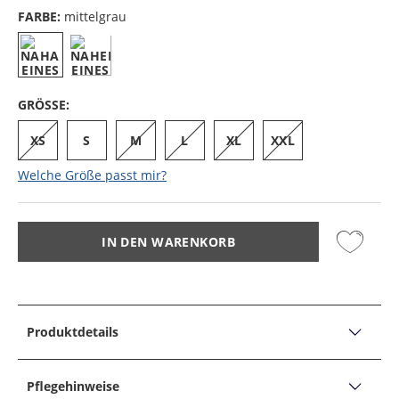
FARBE:
mittelgrau
GRÖSSE:
XS
S
M
L
XL
XXL
Welche Größe passt mir?
IN DEN WARENKORB
Produktdetails
PRODUKTDETAILS
Trachtenstrickjacke Aloisius aus Schurwolle mit
Pflegehinweise