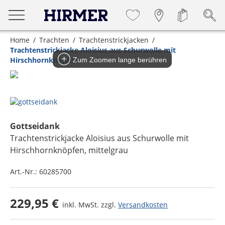
Home
Trachten
Trachtenstrickjacken
Trachtenstrickjacke Aloisius aus Schurwolle mit
Hirschhornknöpfen
Zum Zoomen lange berühren
Gottseidank
Trachtenstrickjacke Aloisius aus Schurwolle mit
Hirschhornknöpfen
, mittelgrau
Art.-Nr.:
60285700
229,95 €
inkl. MwSt. zzgl.
Versandkosten