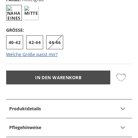
GRÖSSE:
40-42
42-44
44-46
Welche Größe passt mir?
IN DEN WARENKORB
Produktdetails
PRODUKTDETAILS
Trachtenstrümpfe mit Umschlag aus Schurwolle
Pflegehinweise