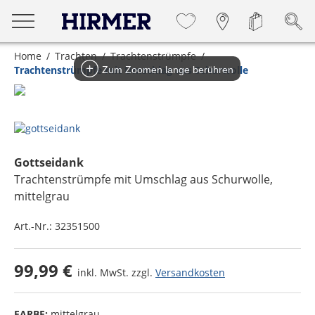
Home
Trachten
Trachtenstrümpfe
Trachtenstrümpfe mit Umschlag aus Schurwolle
Zum Zoomen lange berühren
Gottseidank
Trachtenstrümpfe mit Umschlag aus Schurwolle
,
mittelgrau
Art.-Nr.:
32351500
99,99 €
inkl. MwSt. zzgl.
Versandkosten
FARBE:
mittelgrau