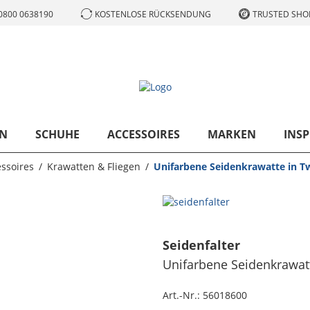
0800 0638190
KOSTENLOSE RÜCKSENDUNG
TRUSTED SHOP
N
SCHUHE
ACCESSOIRES
MARKEN
INSP
ssoires
Krawatten & Fliegen
Unifarbene Seidenkrawatte in Tw
Seidenfalter
Unifarbene Seidenkrawatte
Art.-Nr.:
56018600