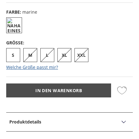
FARBE:
marine
GRÖSSE:
S
M
L
XL
XXL
Welche Größe passt mir?
IN DEN WARENKORB
Produktdetails
PRODUKTDETAILS