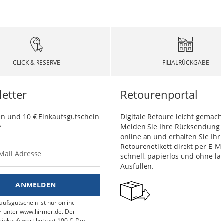
CLICK & RESERVE
FILIALRÜCKGABE
etter
Retourenportal
n und 10 € Einkaufsgutschein
Digitale Retoure leicht gemach
*
Melden Sie Ihre Rücksendun
online an und erhalten Sie Ihr
Retourenetikett direkt per E-M
-Mail Adresse
schnell, papierlos und ohne lä
Ausfüllen.
ANMELDEN
aufsgutschein ist nur online
r unter www.hirmer.de. Der
inkaufswert beträgt 100 €. Der