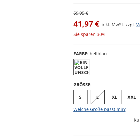
59,95 €
41,97 €
inkl. MwSt. zzgl.
V
Sie sparen
30%
FARBE:
hellblau
GRÖSSE:
S
L
XL
XXL
Welche Größe passt mir?
Ku