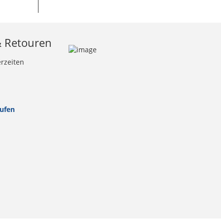
& Retouren
erzeiten
rufen