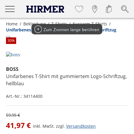
Home
Bekleidung
T-Shirts
Kurzarm-T-Shirts
Unifarbenes T-Shirt mit gummiertem Logo-Schriftzug
Zum Zoomen lange berühren
30
%
BOSS
Unifarbenes T-Shirt mit gummiertem Logo-Schriftzug
,
hellblau
Art.-Nr.:
34114400
59,95 €
41,97 €
inkl. MwSt. zzgl.
Versandkosten