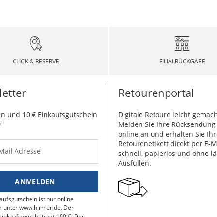
CLICK & RESERVE
FILIALRÜCKGABE
etter
Retourenportal
n und 10 € Einkaufsgutschein
Digitale Retoure leicht gemach
*
Melden Sie Ihre Rücksendun
online an und erhalten Sie Ihr
Retourenetikett direkt per E-M
-Mail Adresse
schnell, papierlos und ohne lä
Ausfüllen.
ANMELDEN
aufsgutschein ist nur online
r unter www.hirmer.de. Der
inkaufswert beträgt 100 €. Der