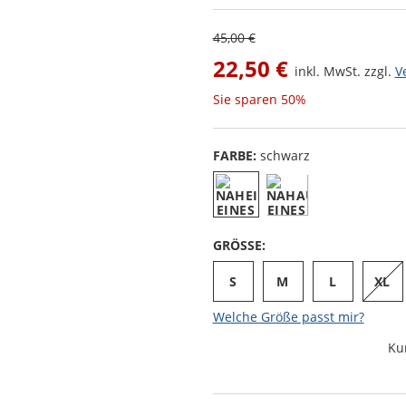
45,00 €
22,50 €
inkl. MwSt. zzgl.
V
Sie sparen
50%
FARBE:
schwarz
GRÖSSE:
S
M
L
XL
Welche Größe passt mir?
Ku