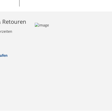
& Retouren
erzeiten
rufen