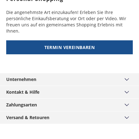
Werktage
Demokratische
Werktage
Guyana
Republik Kongo,
8 - 15
49,99 €
Hongkong,
6 - 10
49,99 €
Die angenehmste Art einzukaufen! Erleben Sie Ihre
Irland
2 - 10
19,99 €
Gambia, Ghana,
Werktage
Indonesien,
Werktage
persönliche Einkaufsberatung vor Ort oder per Video. Wir
Werktage
Kenia, Lesotho,
Malaysia, Taiwan,
freuen uns auf ein gemeinsames Shopping Erlebnis mit
Mali, Mauretanien,
Dominica
10 - 12
49,99 €
Thailand,
Ihnen.
Island
4 - 10
29,99 €
Nigeria, Republik
Werktage
Volksrepublik
Werktage
Kongo, Ruanda,
China
TERMIN VEREINBAREN
Zentralafrikanische
Grenada
11 - 15
49,99 €
Italien
2 - 10
19,99 €
Republik
Werktage
Pakistan,
7 - 10
49,99 €
Werktage
Usbekistan
Werktage
Niger, Senegal
8 - 11
49,99 €
Kanarische Inseln
4 - 10
19,99 €
Werktage
Indien,
8 - 10
49,99 €
(Spanien)
Werktage
Unternehmen
Kambodscha,
Werktage
Burundi
8 - 12
49,99 €
Myanmar,
Über uns
Kosovo
2 - 10
29,99 €
Werktage
Kontakt & Hilfe
Philippinen,
Werktage
Haus München
Tadschikistan,
Kontakt
Burkina Faso,
10 - 12
49,99 €
Turkmenistan,
Zahlungsarten
MÄNNERKARTE
Kroatien
5 - 10
34,99 €
Häufige Fragen
Kamerun, Liberia,
Werktage
Vietnam
Service
PayPal
Werktage
Madagaskar,
Versand & Retouren
Grössentabellen
Podcast
Visa
Malawie
Mongolei
8 - 12
49,99 €
Widerrufsrecht
Versand & Lieferzeiten
Lettland
3 - 10
34,99 €
Werktage
Hirmer-Gruppe
Mastercard
Werktage
Datenschutz
Click & Reserve
Benin
10 - 15
49,99 €
Karriere