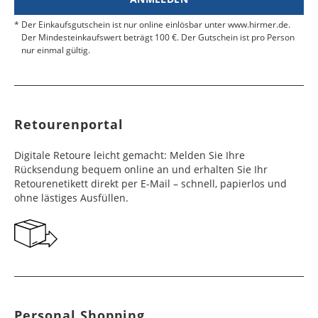
und der abgerundete Saumabschluss runden das edle
Estland
4 - 6
34,99 €
Zollbescheinigung mit der MRN-Nummer bei.
Tunesien
Werktage
Kasachstan
Werktage
8 - 10
49,99 €
Design perfekt ab.
Werktage
Der Einkaufsgutschein ist nur online einlösbar unter www.hirmer.de.
Fidschi
Werktage
10 - 12
49,99 €
Legen Sie die Ware, den Rücksendeschein und
Dieses Langarm-Hemd ist ideal für Business-Anlässe
Der Mindesteinkaufswert beträgt 100 €. Der Gutschein ist pro Person
Libyen
10 - 12
Werktage
49,99 €
Brasilien, Chile,
6 - 10
49,99 €
das MRN-Formular in das Paket, ziehen Sie den
geeignet. Kombinieren Sie es mit einem
Färöer Inseln
4 - 6
16,99 €
nur einmal gültig.
Werktage
Costa Rica,
Bahrain, Kuwait,
Werktage
6 - 10
49,99 €
Klebestreifen ab und verschließen Sie das Paket
maßgeschneiderten Anzug und einer Krawatte für einen
Werktage
Panama
Libanon, Oman,
Tonga
Werktage
10 - 15
49,99 €
fest. Kleben Sie den Retourenaufkleber auf den
klassischen Büro-Look oder tragen Sie es offen über
Vereinigte
Äthiopien, Côte
6 - 10
Werktage
49,99 €
Karton.
einem T-Shirt mit Chinos für einen smart-casual Auftritt.
Finnland
2 - 10
19,99 €
Arabische Emirate
d'Ivoire, Eritrea,
Werktage
Paraguay, Peru,
7 - 10
49,99 €
Ob im Meeting, bei Präsentationen oder abendlichen
Werktage
Mauritius,
Uruguay
Werktage
Business-Events - mit diesem Eton-Hemd sind Sie stets
Retourenportal
Namibia, Republik
Saudi Arabien
6 - 10
49,99 €
perfekt gekleidet und hinterlassen einen bleibenden
Frankreich
3 - 4
16,99 €
Südafrika
Werktage
Dominikanische
8 - 10
49,99 €
Eindruck von Stil und Eleganz.
Werktage
Digitale Retoure leicht gemacht: Melden Sie Ihre
Republik, Ecuador,
Werktage
Seyschellen,
6 - 10
49,99 €
Rücksendung bequem online an und erhalten Sie Ihr
Guatemala, Haiti,
Israel
6 - 10
49,99 €
Georgien
7 - 10
29,99 €
Swasiland
Werktage
Retourenetikett direkt per E-Mail – schnell, papierlos und
Honduras,
Werktage
Werktage
ohne lästiges Ausfüllen.
Jamaika,
Kolumbien,
Angola
6 - 10
49,99 €
Irak
11 - 15
49,99 €
Gibraltar
5 - 10
29,99 €
Nicaragua,
Werktage
Werktage
Werktage
Suriname,
Trinidad und
Mosambik, Sierra
7 - 10
49,99 €
Singapur
5 - 10
49,99 €
Griechenland
5 - 10
19,99 €
Tobago, Venezuela
Leone, Tansania,
Werktage
Werktage
Werktage
Togo, Uganda
Belize
8 - 10
49,99 €
Japan
5 - 10
49,99 €
Großbritannien
2 - 10
16,99 €
Werktage
Botsuana,
8 - 10
49,99 €
Personal Shopping
Werktage