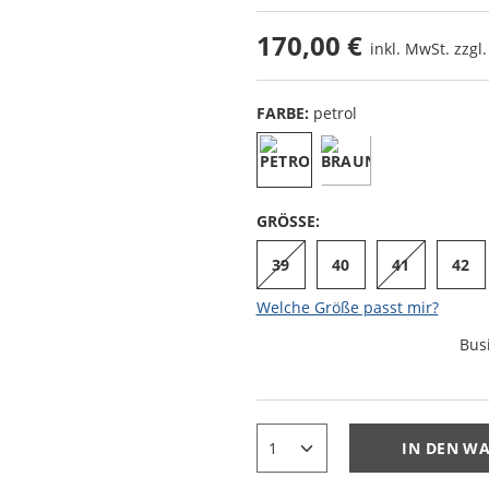
170,00 €
inkl. MwSt. zzgl
FARBE:
petrol
GRÖSSE:
39
40
41
42
Welche Größe passt mir?
Bus
IN DEN W