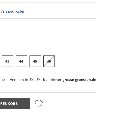
.
Versandkosten
43
44
45
46
iness-Hemden
in 3XL-8XL
bei hirmer-grosse-groessen.de
ARENKORB