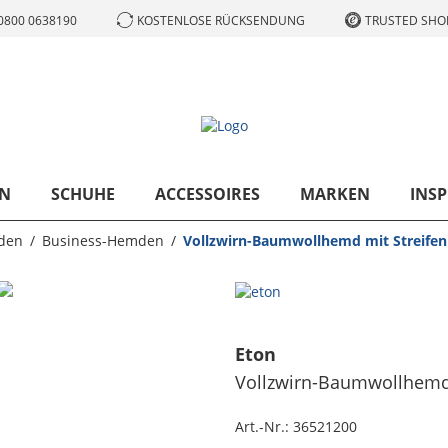
0800 0638190
KOSTENLOSE RÜCKSENDUNG
TRUSTED SHOP
N
SCHUHE
ACCESSOIRES
MARKEN
INSP
den
Business-Hemden
Vollzwirn-Baumwollhemd mit Streifen
Eton
Vollzwirn-Baumwollhemd 
Art.-Nr.:
36521200