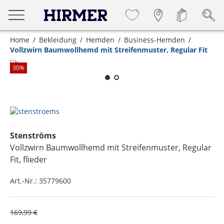
Home
Bekleidung
Hemden
Business-Hemden
Vollzwirn Baumwollhemd mit Streifenmuster, Regular Fit
Zum Zoomen lange berühren
30
%
Stenströms
Vollzwirn Baumwollhemd mit Streifenmuster, Regular
Fit
, flieder
Art.-Nr.:
35779600
169,99 €