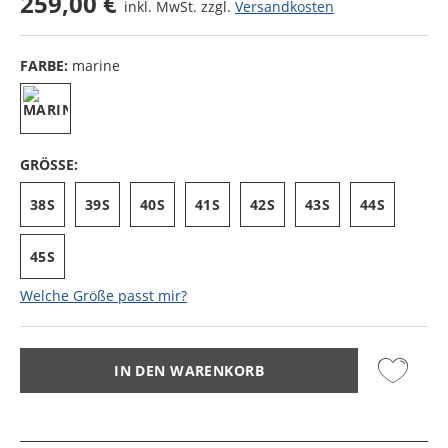
259,00 €
inkl. MwSt. zzgl.
Versandkosten
FARBE:
marine
GRÖSSE:
38S
39S
40S
41S
42S
43S
44S
45S
Welche Größe passt mir?
IN DEN WARENKORB