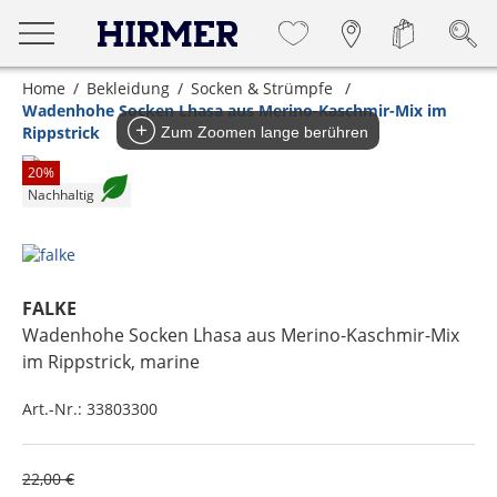
Home
Bekleidung
Socken & Strümpfe
Wadenhohe Socken Lhasa aus Merino-Kaschmir-Mix im
Rippstrick
Zum Zoomen lange berühren
20
%
Nachhaltig
FALKE
Wadenhohe Socken Lhasa aus Merino-Kaschmir-Mix
im Rippstrick
, marine
Art.-Nr.:
33803300
22,00 €