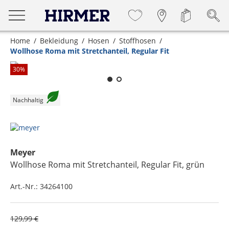
Home
Bekleidung
Hosen
Stoffhosen
Wollhose Roma mit Stretchanteil, Regular Fit
Zum Zoomen lange berühren
30
%
Nachhaltig
Meyer
Wollhose Roma mit Stretchanteil, Regular Fit
, grün
Art.-Nr.:
34264100
129,99 €