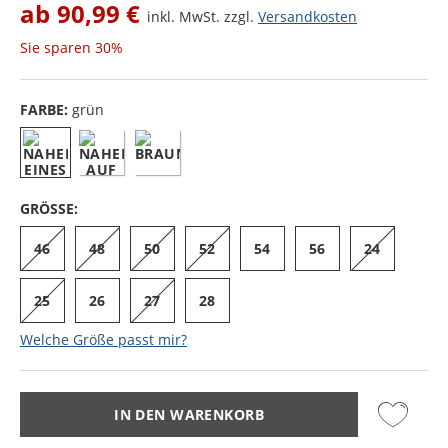
ab
90,99 €
inkl. MwSt. zzgl.
Versandkosten
Sie sparen
30%
FARBE:
grün
GRÖSSE:
46
48
50
52
54
56
24
25
26
27
28
Welche Größe passt mir?
IN DEN WARENKORB