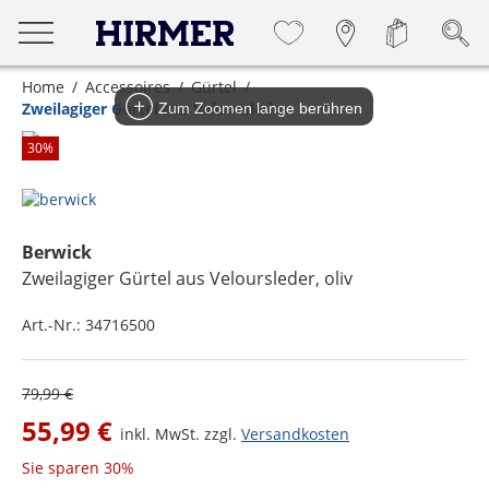
Home
Accessoires
Gürtel
Zweilagiger Gürtel aus Veloursleder
Zum Zoomen lange berühren
30
%
Berwick
Zweilagiger Gürtel aus Veloursleder
, oliv
Art.-Nr.:
34716500
79,99 €
55,99 €
inkl. MwSt. zzgl.
Versandkosten
Sie sparen
30%