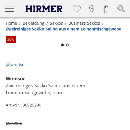
Home
Bekleidung
Sakkos
Business Sakkos
Zweireihiges Sakko Salino aus einem Leinenmischgewebe
Zum Zoomen lange berühren
30
%
Windsor
Zweireihiges Sakko Salino aus einem
Leinenmischgewebe
, blau
Art.-Nr.:
36529200
699,99 €