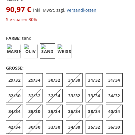
90,97 €
inkl. MwSt. zzgl.
Versandkosten
Sie sparen
30%
FARBE:
sand
GRÖSSE:
29/32
29/34
30/32
31/30
31/32
31/34
32/30
32/32
32/34
33/32
33/34
34/32
34/34
35/30
35/34
36/34
38/34
40/34
42/34
30/30
33/30
34/30
35/32
36/30