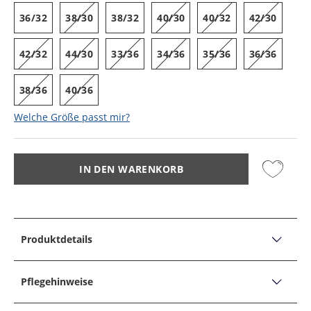
36/32
38/30
38/32
40/30
40/32
42/30
42/32
44/30
33/36
34/36
35/36
36/36
38/36
40/36
Welche Größe passt mir?
IN DEN WARENKORB
Produktdetails
PRODUKTDETAILS
5 Pocket-Hose Cadiz aus einem Leinenmischgewebe,
Pflegehinweise
Straight Fit