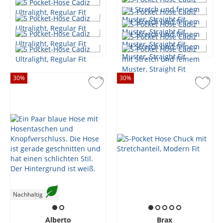
30
%
30
%
Nachhaltig
Alberto
Brax