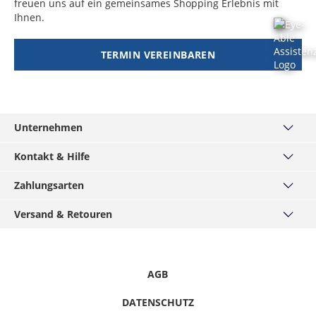
freuen uns auf ein gemeinsames Shopping Erlebnis mit
Ihnen.
TERMIN VEREINBAREN
Unternehmen
Über uns
Kontakt & Hilfe
Haus München
Kontakt
Zahlungsarten
MÄNNERKARTE
Häufige Fragen
Service
PayPal
Versand & Retouren
Grössentabellen
Podcast
Visa
Widerrufsrecht
Versand & Lieferzeiten
Hirmer-Gruppe
Mastercard
Datenschutz
Click & Reserve
Karriere
American Express
Informationspflichten
Rücksendung
AGB
Presse / Anfragen
Klarna - Rechnungskauf
Hinweise melden
Gutscheine & Aktionen
Klarna - Sofort bezahlen
DATENSCHUTZ
Vertrag Widerrufen