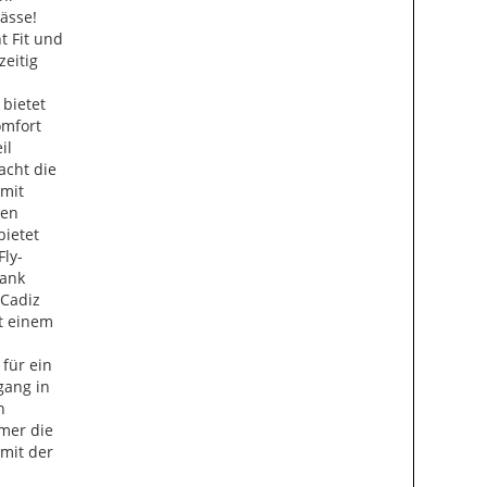
lässe!
t Fit und
zeitig
bietet
omfort
il
acht die
 mit
hen
ietet
Fly-
Dank
 Cadiz
it einem
für ein
gang in
n
mmer die
 mit der