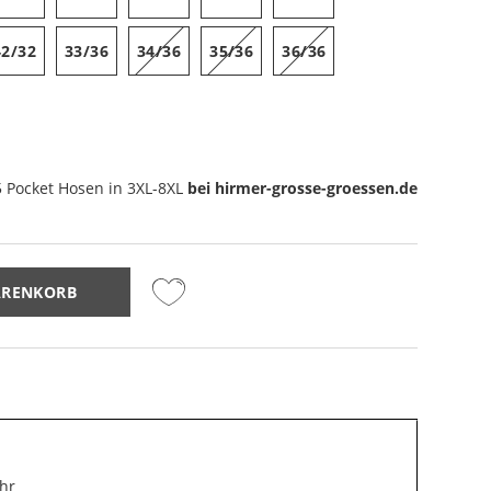
42/32
33/36
34/36
35/36
36/36
5 Pocket Hosen
in 3XL-8XL
bei hirmer-grosse-groessen.de
ARENKORB
Ihr