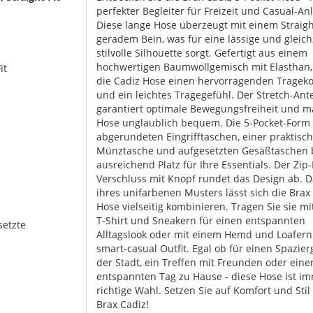
perfekter Begleiter für Freizeit und Casual-An
Diese lange Hose überzeugt mit einem Straigh
geradem Bein, was für eine lässige und gleich
stilvolle Silhouette sorgt. Gefertigt aus einem
hochwertigen Baumwollgemisch mit Elasthan, 
it
die Cadiz Hose einen hervorragenden Tragek
und ein leichtes Tragegefühl. Der Stretch-Ante
garantiert optimale Bewegungsfreiheit und m
Hose unglaublich bequem. Die 5-Pocket-Form
abgerundeten Eingrifftaschen, einer praktisc
Münztasche und aufgesetzten Gesäßtaschen b
ausreichend Platz für Ihre Essentials. Der Zip-
Verschluss mit Knopf rundet das Design ab. 
ihres unifarbenen Musters lässt sich die Brax
Hose vielseitig kombinieren. Tragen Sie sie m
T-Shirt und Sneakern für einen entspannten
setzte
Alltagslook oder mit einem Hemd und Loafern 
smart-casual Outfit. Egal ob für einen Spazier
der Stadt, ein Treffen mit Freunden oder eine
entspannten Tag zu Hause - diese Hose ist i
richtige Wahl. Setzen Sie auf Komfort und Stil
Brax Cadiz!