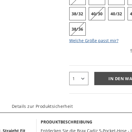
38/32
40/30
40/32
38/36
Welche Größe passt mir?
IN DEN W
Details zur Produktsicherheit
PRODUKTBESCHREIBUNG
 Straight Fit
Entdecken Sie die Brax Cadiz 5-Pocket-Hose - 