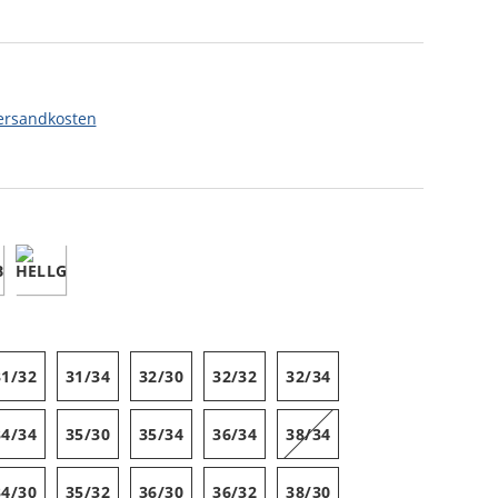
ersandkosten
31/32
31/34
32/30
32/32
32/34
34/34
35/30
35/34
36/34
38/34
34/30
35/32
36/30
36/32
38/30