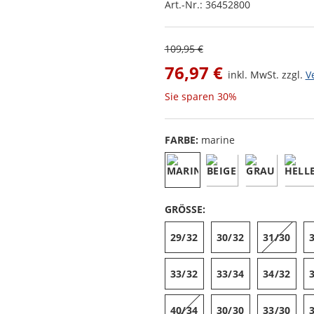
Art.-Nr.:
36452800
109,95 €
76,97 €
inkl. MwSt. zzgl.
V
Sie sparen
30%
FARBE:
marine
GRÖSSE:
29/32
30/32
31/30
33/32
33/34
34/32
40/34
30/30
33/30