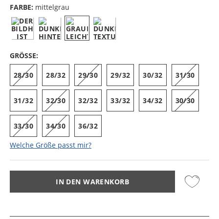
FARBE:
mittelgrau
GRÖSSE:
28/30
28/32
29/30
29/32
30/32
31/30
31/32
32/30
32/32
33/32
34/32
30/30
33/30
34/30
36/32
Welche Größe passt mir?
IN DEN WARENKORB