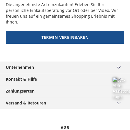
Die angenehmste Art einzukaufen! Erleben Sie Ihre
persönliche Einkaufsberatung vor Ort oder per Video. Wir
freuen uns auf ein gemeinsames Shopping Erlebnis mit
Ihnen.
TERMIN VEREINBAREN
Unternehmen
Über uns
Kontakt & Hilfe
Haus München
Kontakt
Zahlungsarten
MÄNNERKARTE
Häufige Fragen
Service
PayPal
Versand & Retouren
Grössentabellen
Podcast
Visa
Widerrufsrecht
Versand & Lieferzeiten
Hirmer-Gruppe
Mastercard
Datenschutz
Click & Reserve
Karriere
American Express
Informationspflichten
Rücksendung
AGB