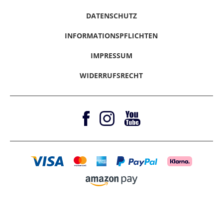
Presse / Anfragen
Klarna - Rechnungskauf
Hinweise melden
Gutscheine & Aktionen
Klarna - Sofort bezahlen
DATENSCHUTZ
Vertrag Widerrufen
Magazine
Klarna - Ratenkauf
INFORMATIONSPFLICHTEN
Barrierefreiheitserklärung
Amazon Pay
IMPRESSUM
WIDERRUFSRECHT