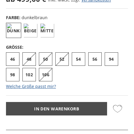
FARBE:
dunkelbraun
GRÖSSE:
46
48
50
52
54
56
94
98
102
106
Welche Größe passt mir?
IN DEN WARENKORB