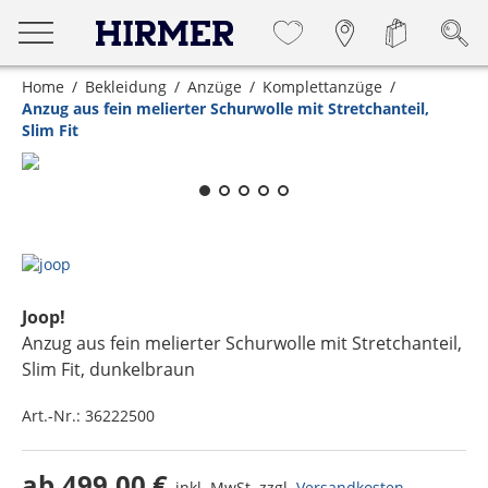
Home
Bekleidung
Anzüge
Komplettanzüge
Anzug aus fein melierter Schurwolle mit Stretchanteil,
Slim Fit
Zum Zoomen lange berühren
Joop!
Anzug aus fein melierter Schurwolle mit Stretchanteil,
Slim Fit
, dunkelbraun
Art.-Nr.:
36222500
ab
499,00 €
inkl. MwSt. zzgl.
Versandkosten