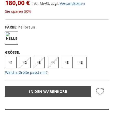
180,00 €
inkl. MwSt. zzgl.
Versandkosten
Sie sparen
50%
FARBE:
hellbraun
GRÖSSE:
41
42
43
44
45
46
Welche Größe passt mir?
IN DEN WARENKORB