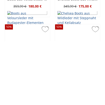
359,99 €
180,00 €
349,99 €
175,00 €
50
%
50
%
Magnanni
Doucal's
Schnürboots aus Glattleder mit seitlichem Reißverschluss
Chelsea Boots aus Glattleder mit rutschfester Gummisohle