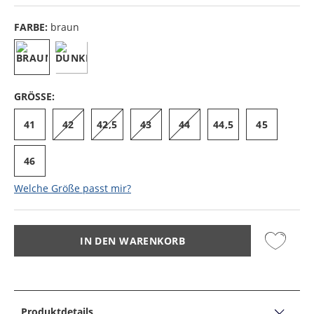
FARBE:
braun
GRÖSSE:
41
42
42,5
43
44
44,5
45
46
Welche Größe passt mir?
IN DEN WARENKORB
Produktdetails