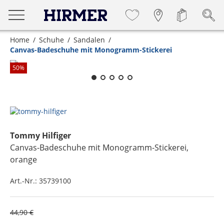
Home
Schuhe
Sandalen
Canvas-Badeschuhe mit Monogramm-Stickerei
Zum Zoomen lange berühren
50
%
Tommy Hilfiger
Canvas-Badeschuhe mit Monogramm-Stickerei
,
orange
Art.-Nr.:
35739100
44,90 €