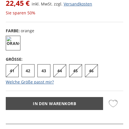
22,45 €
inkl. MwSt. zzgl.
Versandkosten
Sie sparen
50%
FARBE:
orange
GRÖSSE:
41
42
43
44
45
46
Welche Größe passt mir?
IN DEN WARENKORB