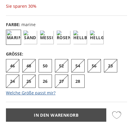
Sie sparen
30%
FARBE:
marine
GRÖSSE:
46
48
50
52
54
56
23
24
25
26
27
28
Welche Größe passt mir?
IN DEN WARENKORB