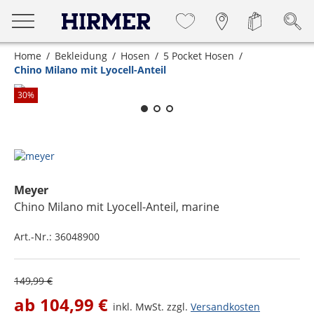
Home
Bekleidung
Hosen
5 Pocket Hosen
Chino Milano mit Lyocell-Anteil
Zum Zoomen lange berühren
30
%
Meyer
Chino Milano mit Lyocell-Anteil
, marine
Art.-Nr.:
36048900
149,99 €
ab
104,99 €
inkl. MwSt. zzgl.
Versandkosten