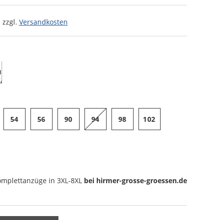
 zzgl.
Versandkosten
54
56
90
94
98
102
omplettanzüge
in 3XL-8XL
bei hirmer-grosse-groessen.de