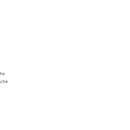
che
sche