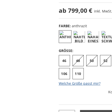
ab
799,00 €
inkl. MwSt.
FARBE:
anthrazit
GRÖSSE:
46
48
50
52
106
110
Welche Größe passt mir?
K