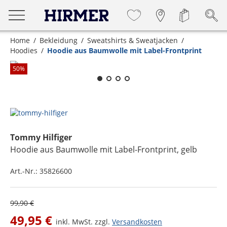
Home
Bekleidung
Sweatshirts & Sweatjacken
Hoodies
Hoodie aus Baumwolle mit Label-Frontprint
Zum Zoomen lange berühren
50
%
Tommy Hilfiger
Hoodie aus Baumwolle mit Label-Frontprint
, gelb
Art.-Nr.:
35826600
99,90 €
49,95 €
inkl. MwSt. zzgl.
Versandkosten