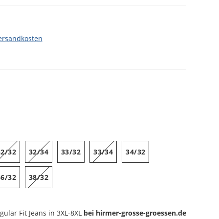
ersandkosten
32/32
32/34
33/32
33/34
34/32
36/32
38/32
gular Fit Jeans
in 3XL-8XL
bei hirmer-grosse-groessen.de