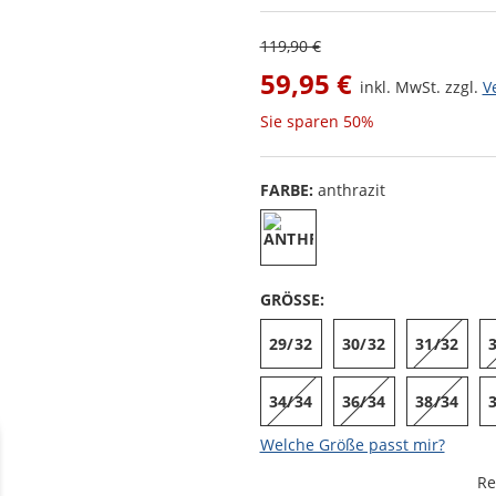
119,90 €
59,95 €
inkl. MwSt. zzgl.
V
Sie sparen
50%
FARBE:
anthrazit
GRÖSSE:
29/32
30/32
31/32
34/34
36/34
38/34
Welche Größe passt mir?
Re