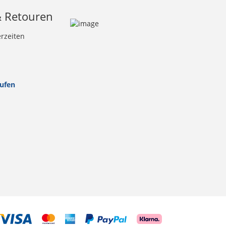
& Retouren
erzeiten
rufen