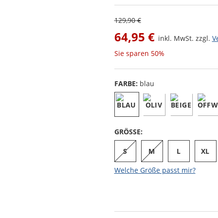
129,90 €
64,95 €
inkl. MwSt. zzgl.
V
Sie sparen
50%
FARBE:
blau
GRÖSSE:
S
M
L
XL
Welche Größe passt mir?