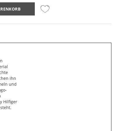
ARENKORB
in
rial
chte
chen ihn
meln und
ogo-
n
 Hilfiger
steht.