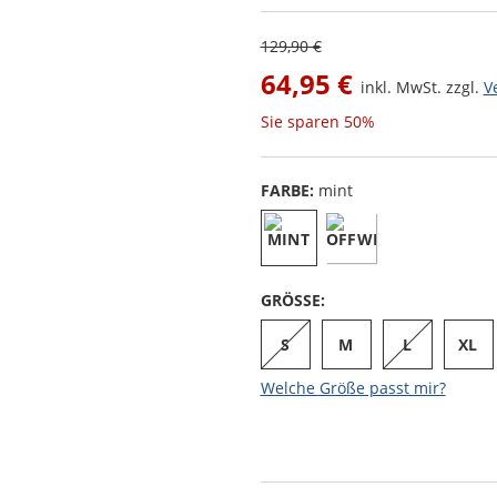
129,90 €
64,95 €
inkl. MwSt. zzgl.
V
Sie sparen
50%
FARBE:
mint
GRÖSSE:
S
M
L
XL
Welche Größe passt mir?