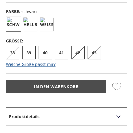
FARBE:
schwarz
GRÖSSE:
38
39
40
41
42
43
Welche Größe passt mir?
IN DEN WARENKORB
Produktdetails
PRODUKTDETAILS