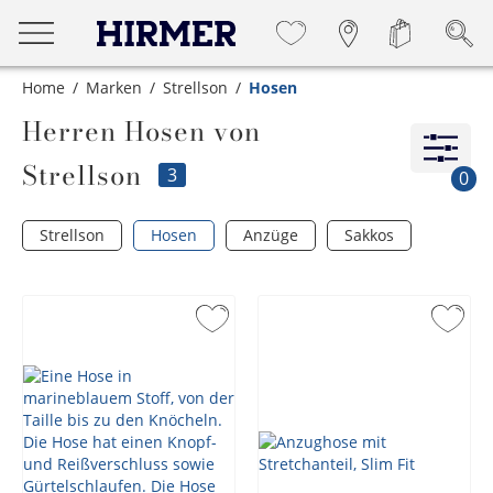
Home
Marken
Strellson
Hosen
Herren Hosen von
Strellson
3
0
Strellson
Hosen
Anzüge
Sakkos