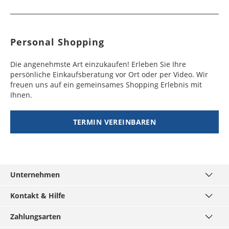
Personal Shopping
Die angenehmste Art einzukaufen! Erleben Sie Ihre
persönliche Einkaufsberatung vor Ort oder per Video. Wir
freuen uns auf ein gemeinsames Shopping Erlebnis mit
Ihnen.
TERMIN VEREINBAREN
Unternehmen
Über uns
Kontakt & Hilfe
Haus München
Kontakt
Zahlungsarten
MÄNNERKARTE
Häufige Fragen