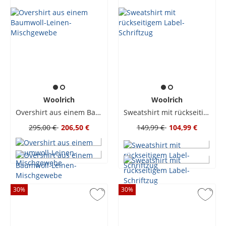
zu finden steht exemplarisch für funktionale
Outdoorbekleidung und Design mit einem Gespür für
Trends und strapazierfähiger Markenqualität.
Woolrich
Woolrich
Overshirt aus einem Baumwoll-Leinen-Mischgewebe
Sweatshirt mit rückseitigem Label-Schriftzug
295,00 €
206,50 €
149,99 €
104,99 €
30
%
30
%