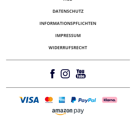
Presse / Anfragen
Klarna - Rechnungskauf
Hinweise melden
Gutscheine & Aktionen
Klarna - Sofort bezahlen
DATENSCHUTZ
Vertrag Widerrufen
Magazine
Klarna - Ratenkauf
INFORMATIONSPFLICHTEN
Barrierefreiheitserklärung
Amazon Pay
IMPRESSUM
WIDERRUFSRECHT