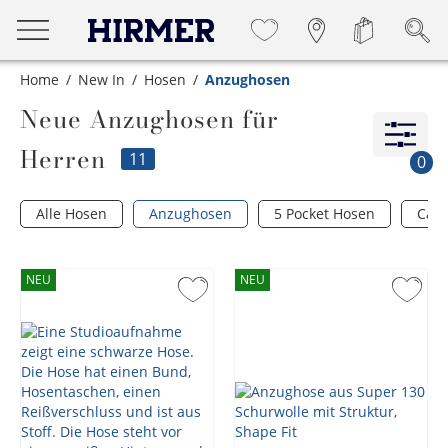
Home
New In
Hosen
Anzughosen
Neue Anzughosen für
Herren
11
0
Alle Hosen
Anzughosen
5 Pocket Hosen
Car
NEU
NEU