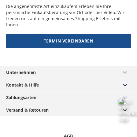
Die angenehmste Art einzukaufen! Erleben Sie Ihre
persönliche Einkaufsberatung vor Ort oder per Video. Wir
freuen uns auf ein gemeinsames Shopping Erlebnis mit
Ihnen.
TERMIN VEREINBAREN
Unternehmen
Über uns
Kontakt & Hilfe
Haus München
Kontakt
Zahlungsarten
MÄNNERKARTE
Häufige Fragen
Service
PayPal
Versand & Retouren
Grössentabellen
Podcast
Visa
Widerrufsrecht
Versand & Lieferzeiten
Hirmer-Gruppe
Mastercard
Datenschutz
Click & Reserve
Karriere
American Express
Informationspflichten
Rücksendung
AGB