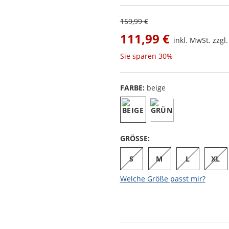
159,99 €
111,99 €
inkl. MwSt. zzgl
Sie sparen
30%
FARBE:
beige
GRÖSSE:
S
M
L
XL
Welche Größe passt mir?