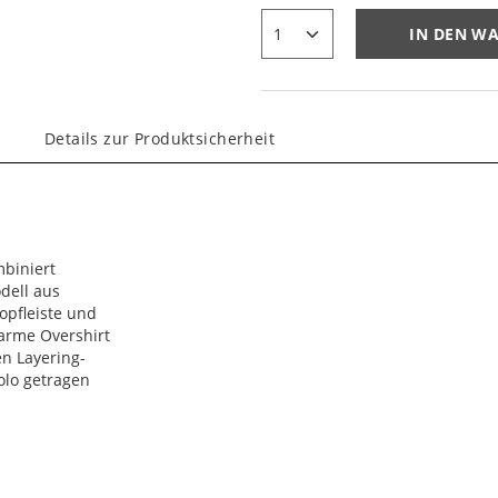
IN DEN W
Details zur Produktsicherheit
mbiniert
odell aus
opfleiste und
arme Overshirt
en Layering-
olo getragen