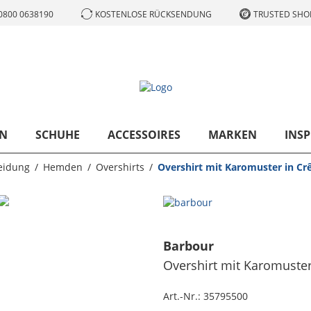
0800 0638190
KOSTENLOSE RÜCKSENDUNG
TRUSTED SHOP
N
SCHUHE
ACCESSOIRES
MARKEN
INSP
eidung
Hemden
Overshirts
Overshirt mit Karomuster in Cr
Barbour
Overshirt mit Karomuster
Art.-Nr.:
35795500