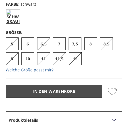
FARBE:
schwarz
GRÖSSE:
5
6
6,5
7
7,5
8
8,5
9
10
11
11,5
12
Welche Größe passt mir?
IN DEN WARENKORB
Produktdetails