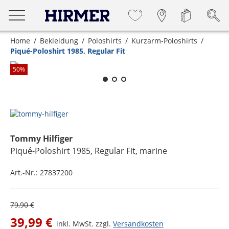
Home
Bekleidung
Poloshirts
Kurzarm-Poloshirts
Piqué-Poloshirt 1985, Regular Fit
Zum Zoomen lange berühren
50
%
Tommy Hilfiger
Piqué-Poloshirt 1985, Regular Fit
, marine
Art.-Nr.:
27837200
79,90 €
39,99 €
inkl. MwSt. zzgl.
Versandkosten