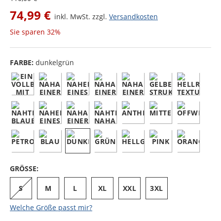
74,99 €
inkl. MwSt. zzgl.
Versandkosten
Sie sparen
32%
FARBE:
dunkelgrün
GRÖSSE:
S
M
L
XL
XXL
3XL
Welche Größe passt mir?