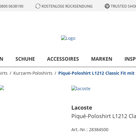
0800 0638190
KOSTENLOSE RÜCKSENDUNG
TRUSTED SHOP
N
SCHUHE
ACCESSOIRES
MARKEN
INSP
irts
Kurzarm-Poloshirts
Piqué-Poloshirt L1212 Classic Fit mi
Lacoste
Piqué-Poloshirt L1212 Cla
Art.-Nr.:
28384500