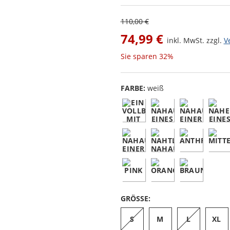
110,00 €
74,99 €
inkl. MwSt. zzgl.
V
Sie sparen
32%
FARBE:
weiß
GRÖSSE:
S
M
L
XL