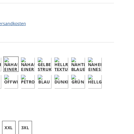
ersandkosten
XXL
3XL