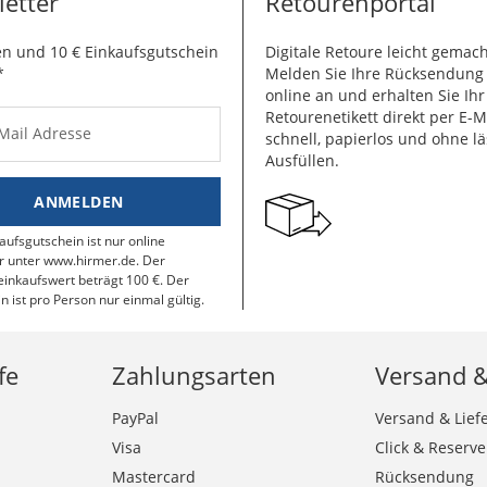
etter
Retourenportal
n und 10 € Einkaufsgutschein
Digitale Retoure leicht gemach
*
Melden Sie Ihre Rücksendun
online an und erhalten Sie Ihr
Retourenetikett direkt per E-M
-Mail Adresse
schnell, papierlos und ohne lä
Ausfüllen.
ANMELDEN
aufsgutschein ist nur online
r unter www.hirmer.de. Der
inkaufswert beträgt 100 €. Der
n ist pro Person nur einmal gültig.
fe
Zahlungsarten
Versand 
PayPal
Versand & Lief
Visa
Click & Reserve
Mastercard
Rücksendung