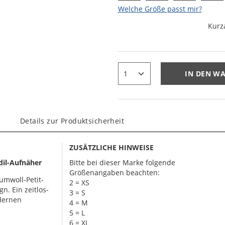
Welche Größe passt mir?
Kurz
IN DEN W
Details zur Produktsicherheit
ZUSÄTZLICHE HINWEISE
dil-Aufnäher
Bitte bei dieser Marke folgende
Größenangaben beachten:
umwoll-Petit-
2 = XS
n. Ein zeitlos-
3 = S
dernen
4 = M
5 = L
6 = XL