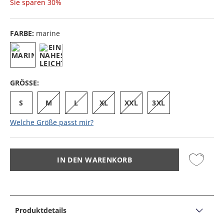
Sie sparen
30%
FARBE:
marine
GRÖSSE:
S
M
L
XL
XXL
3XL
Welche Größe passt mir?
IN DEN WARENKORB
Produktdetails