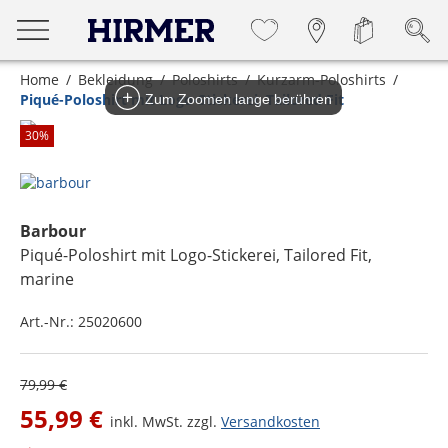
Home
Bekleidung
Poloshirts
Kurzarm-Poloshirts
Piqué-Poloshirt mit Logo-Stickerei, Tailored Fit
Zum Zoomen lange berühren
30
%
Barbour
Piqué-Poloshirt mit Logo-Stickerei, Tailored Fit
,
marine
Art.-Nr.:
25020600
79,99 €
55,99 €
inkl. MwSt. zzgl.
Versandkosten