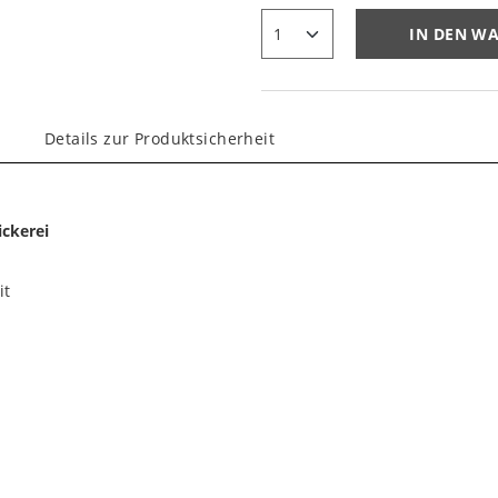
IN DEN W
Details zur Produktsicherheit
ickerei
it