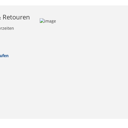
& Retouren
erzeiten
rufen