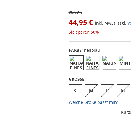
89,90 €
44,95 €
inkl. MwSt. zzgl.
V
Sie sparen
50%
FARBE:
hellblau
GRÖSSE:
S
M
L
XL
Welche Größe passt mir?
Kurz