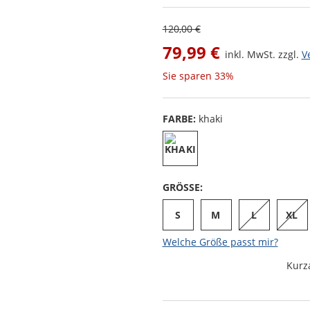
120,00 €
79,99 €
inkl. MwSt. zzgl.
V
Sie sparen
33%
FARBE:
khaki
GRÖSSE:
S
M
L
XL
Welche Größe passt mir?
Kurz