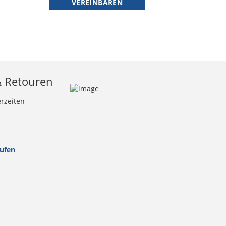
VEREINBAREN
& Retouren
erzeiten
rufen