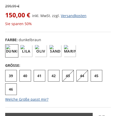
299,99 €
150,00 €
inkl. MwSt. zzgl.
Versandkosten
Sie sparen
50%
FARBE:
dunkelbraun
GRÖSSE:
39
40
41
42
43
44
45
46
Welche Größe passt mir?