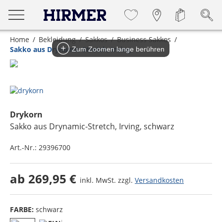
Home
Bekleidung
Sakkos
Business Sakkos
Sakko aus Drynamic-Stretch, Irving
Zum Zoomen lange berühren
Drykorn
Sakko aus Drynamic-Stretch, Irving
, schwarz
Art.-Nr.:
29396700
ab
269,95 €
inkl. MwSt. zzgl.
Versandkosten
FARBE:
schwarz