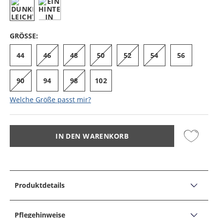
GRÖSSE:
44
46
48
50
52
54
56
90
94
98
102
Welche Größe passt mir?
IN DEN WARENKORB
Produktdetails
PRODUKTDETAILS
Sakko aus Drynamic-Stretch, Irving
Pflegehinweise