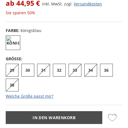
ab
44,95 €
inkl. MwSt. zzgl.
Versandkosten
Sie sparen
50%
FARBE:
königsblau
GRÖSSE:
29
30
31
32
33
34
36
38
Welche Größe passt mir?
IN DEN WARENKORB