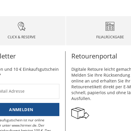
CLICK & RESERVE
FILIALRÜCKGABE
etter
Retourenportal
n und 10 € Einkaufsgutschein
Digitale Retoure leicht gemach
*
Melden Sie Ihre Rücksendun
online an und erhalten Sie Ihr
Retourenetikett direkt per E-M
-Mail Adresse
schnell, papierlos und ohne lä
Ausfüllen.
ANMELDEN
aufsgutschein ist nur online
r unter www.hirmer.de. Der
inkaufswert beträgt 100 €. Der