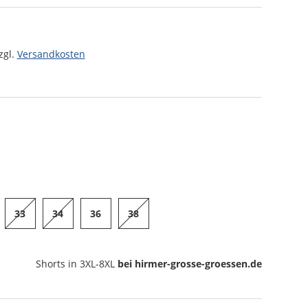
zgl.
Versandkosten
33
34
36
38
Shorts
in 3XL-8XL
bei hirmer-grosse-groessen.de