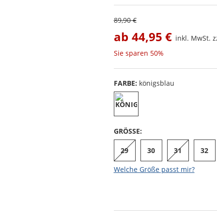
89,90 €
ab
44,95 €
inkl. MwSt. z
Sie sparen
50%
FARBE:
königsblau
GRÖSSE:
29
30
31
32
Welche Größe passt mir?