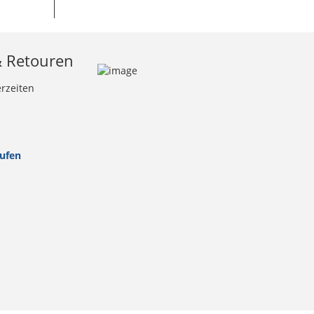
& Retouren
erzeiten
rufen