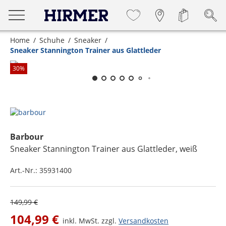
Home
Schuhe
Sneaker
Sneaker Stannington Trainer aus Glattleder
Zum Zoomen lange berühren
30
%
Barbour
Sneaker Stannington Trainer aus Glattleder
, weiß
Art.-Nr.:
35931400
149,99 €
104,99 €
inkl. MwSt. zzgl.
Versandkosten